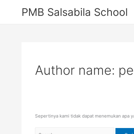
Lewati
Cari
PMB Salsabila School
ke
untuk:
konten
Author name:
pe
Sepertinya kami tidak dapat menemukan apa y